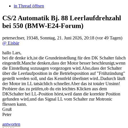
in Thread öffnen
CS/2 Automatik Bj. 88 Leerlaufdrehzahl
bei 550
(BMW-E24-Forum)
petersechser
,
19348
,
Sonntag, 21. Juni 2026, 20:18
(vor 49 Tagen)
@ Eisbär
hallo Lars,
bei dir denke ich,ist die Grundeinstellung für den DK Schalter falsch
eingestellt.Manche denken,dass der Motor besser beschleunigt,wenn
die Einstellung sozusagen vorgezogen wird.Also,dass der Schalter
über die Leerlaufposition in die Betriebsposition auf "Frühzündung"
gestellt werden soll, und das Kennfeld überlistet wird..Dadurch läuft
der Motor im LL tatsächlich schneller.Aber das ist totaler Unsinn!
Probiere das zu prüfen,ob du ein leichtes Klicken aus dem
DKSchalter bei LL-Position hörst,weil dann die korrekte Position
gefunden wird,und das Signal LL vom Schalter zur Motronic
fliessen kann.
Gruß
Peter
antworten