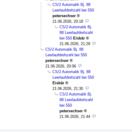
CS/2 Automatik Bj. 88
Leerlaufdrehzahl bei 550
petersechser
21.06.2026, 20:18
CS/2 Automatik Bj.
88 Leerlaufdrehzahl
bei 550
Eisbär
21.06.2026, 21:29
CS/2 Automatik Bj. 88
Leerlaufdrehzahl bei 550
petersechser
21.06.2026, 20:06
CS/2 Automatik Bj. 88
Leerlaufdrehzahl bei 550
Eisbär
21.06.2026, 21:30
CS/2 Automatik Bj.
88 Leerlaufdrehzahl
bei 550
petersechser
21.06.2026, 21:44