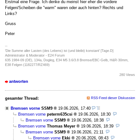
Erstmal eine Frage. Ich denke du meinst hier eher die vordere
Felgen/Scheiben die "warm" waren oder auch hinten? Rechts und
Links?
Gruss
Peter
--
'Die Summe aller Lasten (des Lebens) ist (und bleibt) konstant' [Tage.D]
Administrator & Moderator - E24 Forum
635 1984-09 (DE), 134a, Dogleg, E34 M5 3.6/3.8 Bremse/EBC-Gelb, H&R-30mm,
E38 Felgen (1182277/RZ469)
280 Views
antworten
gesamter Thread:
RSS-Feed dieser Diskussion
Bremsen vorne
SSM9
19.06.2026, 17:40
Bremsen vorne
peterm635csi
19.06.2026, 18:30
Bremsen vorne
SSM9
19.06.2026, 18:38
Bremsen vorne
Thomas Meyer
19.06.2026, 18:39
Bremsen vorne
SSM9
19.06.2026, 21:11
Bremsen vorne
Ekki
20.06.2026, 08:43