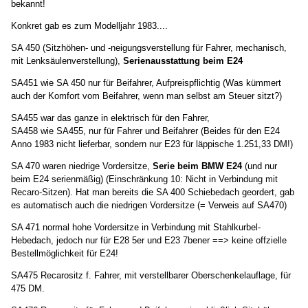
bekannt!
Konkret gab es zum Modelljahr 1983....
SA 450 (Sitzhöhen- und -neigungsverstellung für Fahrer, mechanisch,
mit Lenksäulenverstellung),
Serienausstattung beim E24
SA451 wie SA 450 nur für Beifahrer, Aufpreispflichtig (Was kümmert
auch der Komfort vom Beifahrer, wenn man selbst am Steuer sitzt?)
SA455 war das ganze in elektrisch für den Fahrer,
SA458 wie SA455, nur für Fahrer und Beifahrer (Beides für den E24
Anno 1983 nicht lieferbar, sondern nur E23 für läppische 1.251,33 DM!)
SA 470 waren niedrige Vordersitze,
Serie beim BMW E24
(und nur
beim E24 serienmäßig) (Einschränkung 10: Nicht in Verbindung mit
Recaro-Sitzen). Hat man bereits die SA 400 Schiebedach geordert, gab
es automatisch auch die niedrigen Vordersitze (= Verweis auf SA470)
SA 471 normal hohe Vordersitze in Verbindung mit Stahlkurbel-
Hebedach, jedoch nur für E28 5er und E23 7bener ==> keine offzielle
Bestellmöglichkeit für E24!
SA475 Recarositz f. Fahrer, mit verstellbarer Oberschenkelauflage, für
475 DM.