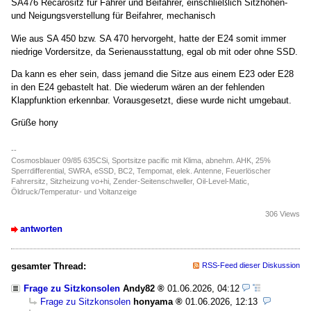
SA476 Recarositz für Fahrer und Beifahrer, einschließlich Sitzhöhen-
und Neigungsverstellung für Beifahrer, mechanisch
Wie aus SA 450 bzw. SA 470 hervorgeht, hatte der E24 somit immer
niedrige Vordersitze, da Serienausstattung, egal ob mit oder ohne SSD.
Da kann es eher sein, dass jemand die Sitze aus einem E23 oder E28
in den E24 gebastelt hat. Die wiederum wären an der fehlenden
Klappfunktion erkennbar. Vorausgesetzt, diese wurde nicht umgebaut.
Grüße hony
--
Cosmosblauer 09/85 635CSi, Sportsitze pacific mit Klima, abnehm. AHK, 25%
Sperrdifferential, SWRA, eSSD, BC2, Tempomat, elek. Antenne, Feuerlöscher
Fahrersitz, Sitzheizung vo+hi, Zender-Seitenschweller, Oil-Level-Matic,
Öldruck/Temperatur- und Voltanzeige
306 Views
antworten
gesamter Thread:
RSS-Feed dieser Diskussion
Frage zu Sitzkonsolen
Andy82
01.06.2026, 04:12
Frage zu Sitzkonsolen
honyama
01.06.2026, 12:13