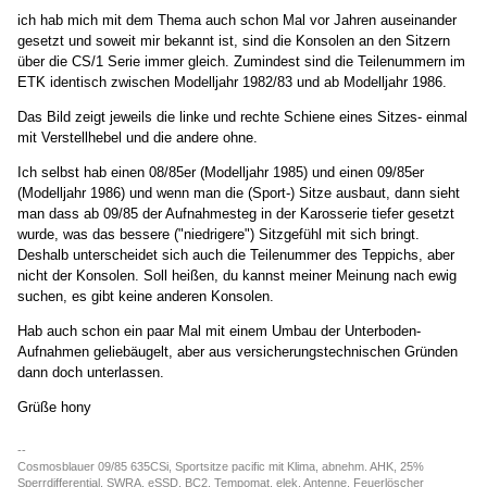
ich hab mich mit dem Thema auch schon Mal vor Jahren auseinander
gesetzt und soweit mir bekannt ist, sind die Konsolen an den Sitzern
über die CS/1 Serie immer gleich. Zumindest sind die Teilenummern im
ETK identisch zwischen Modelljahr 1982/83 und ab Modelljahr 1986.
Das Bild zeigt jeweils die linke und rechte Schiene eines Sitzes- einmal
mit Verstellhebel und die andere ohne.
Ich selbst hab einen 08/85er (Modelljahr 1985) und einen 09/85er
(Modelljahr 1986) und wenn man die (Sport-) Sitze ausbaut, dann sieht
man dass ab 09/85 der Aufnahmesteg in der Karosserie tiefer gesetzt
wurde, was das bessere ("niedrigere") Sitzgefühl mit sich bringt.
Deshalb unterscheidet sich auch die Teilenummer des Teppichs, aber
nicht der Konsolen. Soll heißen, du kannst meiner Meinung nach ewig
suchen, es gibt keine anderen Konsolen.
Hab auch schon ein paar Mal mit einem Umbau der Unterboden-
Aufnahmen geliebäugelt, aber aus versicherungstechnischen Gründen
dann doch unterlassen.
Grüße hony
--
Cosmosblauer 09/85 635CSi, Sportsitze pacific mit Klima, abnehm. AHK, 25%
Sperrdifferential, SWRA, eSSD, BC2, Tempomat, elek. Antenne, Feuerlöscher