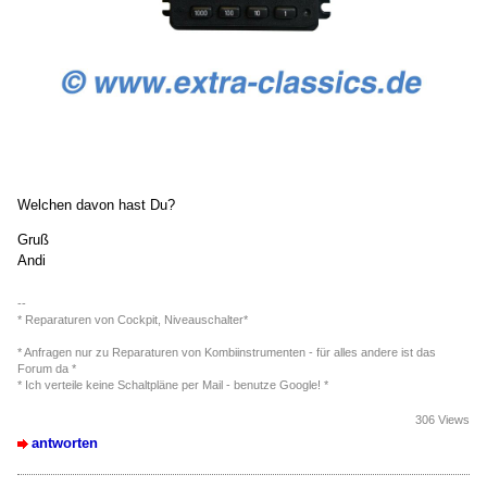
Welchen davon hast Du?
Gruß
Andi
--
* Reparaturen von Cockpit, Niveauschalter*
* Anfragen nur zu Reparaturen von Kombiinstrumenten - für alles andere ist das
Forum da *
* Ich verteile keine Schaltpläne per Mail - benutze Google! *
306 Views
antworten