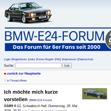
Login
Registrieren
Links
Foren-Regeln
FAQ
Impressum
Datenschutz
Suche:
zurück zur Hauptseite
in Thread öffnen
Ich möchte mich kurze
vorstellen
(BMW-E24-Forum)
SSM9
,
Schwäbisch Hall
,
Donnerstag, 28. Mai
2026, 20:31
(vor 71 Tagen)
@ Andreas Schneider