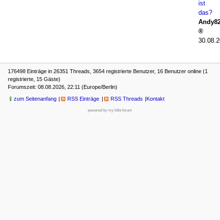
ist
das?
Andy8
30.08.2
176498 Einträge in 26351 Threads, 3654 registrierte Benutzer, 16 Benutzer online (1
registrierte, 15 Gäste)
Forumszeit: 08.08.2026, 22:11 (Europe/Berlin)
zum Seitenanfang
RSS Einträge
RSS Threads
Kontakt
powered by my little forum