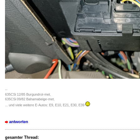
--
635CSi 12/85 Burgundrot-met.
635CSi 09/82 Bahamabeige-met.
... und viele weitere E-Autos: E9, E10, E21, E30, E39
antworten
gesamter Thread: