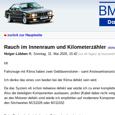
zurück zur Hauptseite
Rauch im Innenraum und Kilometerzähler
(BMW
Holger Lübben
,
Sonntag, 31. Mai 2026, 15:42
(vor 69 Tagen)
@ Nusseis63
Hi!
Fahrzeuge mit Klima haben zwei Gebläsemotoren - samt Ansteuertransisto
Ich denke das eines von beiden bei der Klima defekt sein wird.
Da das System eh schon teilweise defekt war würde ich zu einer komplette
Also die beteilgten Komponenten ausbauen, prüfen (Kabel dabei nicht verge
an den Motoren defekt sind würde ich empfehlen auf modernere Kompone
den Stichworten MJ11028 oder MJ11032.