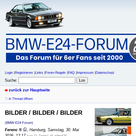
Login
Registrieren
Links
Foren-Regeln
FAQ
Impressum
Datenschutz
Suche:
zurück zur Hauptseite
in Thread öffnen
BILDER / BILDER / BILDER
(BMW-E24-Forum)
Ferenc
,
Hamburg
,
Samstag, 30. Mai
2026, 12:17
(vor 71 Tagen)
@ adler635