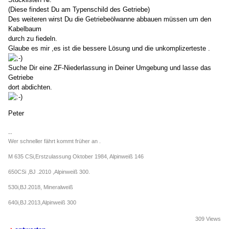
(Diese findest Du am Typenschild des Getriebe)
Des weiteren wirst Du die Getriebeölwanne abbauen müssen um den
Kabelbaum
durch zu fiedeln.
Glaube es mir ,es ist die bessere Lösung und die unkomplizerteste .
Suche Dir eine ZF-Niederlassung in Deiner Umgebung und lasse das
Getriebe
dort abdichten.
Peter
--
Wer schneller fährt kommt früher an .
M 635 CSi,Erstzulassung Oktober 1984, Alpinweiß 146
650CSi ,BJ .2010 ,Alpinweiß 300.
530i,BJ.2018, Mineralweiß
640i,BJ.2013,Alpinweiß 300
309 Views