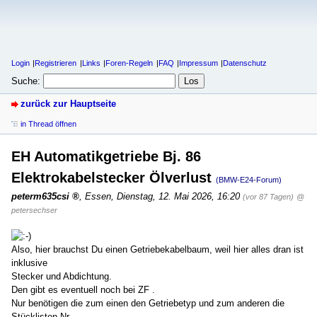
Login
Registrieren
Links
Foren-Regeln
FAQ
Impressum
Datenschutz
Suche:
zurück zur Hauptseite
in Thread öffnen
EH Automatikgetriebe Bj. 86
Elektrokabelstecker Ölverlust
(BMW-E24-Forum)
peterm635csi
,
Essen
,
Dienstag, 12. Mai 2026, 16:20
(vor 87 Tagen)
@
petersechser
Also, hier brauchst Du einen Getriebekabelbaum, weil hier alles dran ist
inklusive
Stecker und Abdichtung.
Den gibt es eventuell noch bei ZF .
Nur benötigen die zum einen den Getriebetyp und zum anderen die
Stücklisten Nr.