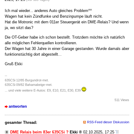
Ich mal wieder... anderes Auto gleiches Problem^^
Wagen hat kein Zündfunke und Benzinpumpe läuft nicht.
Hat die Motronic mit dem 011er Steuergerät ein DME-Relais? Und wenn
ja, wo sitzt das?
Die OT-Geber habe ich schon bestellt. Trotzdem möchte ich natürlich
alle möglichen Fehlerquellen kontrollieren.
Der Wagen hat 30 Jahre in einer Garage gestanden. Wurde damals aber
funktionstüchtig dort abgestellt...
Gruß Ekki
--
635CSi 12/85 Burgundrot-met.
635CSi 09/82 Bahamabeige-met.
... und viele weitere E-Autos: E9, E10, E21, E30, E39
511 Views
antworten
gesamter Thread:
RSS-Feed dieser Diskussion
DME Relais beim 83er 635CSi ?
Ekki
02.10.2025, 17:25