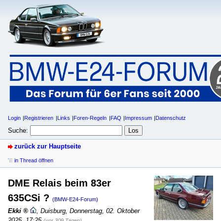
Login
Registrieren
Links
Foren-Regeln
FAQ
Impressum
Datenschutz
Suche:
zurück zur Hauptseite
in Thread öffnen
DME Relais beim 83er
635CSi ?
(BMW-E24-Forum)
Ekki
,
Duisburg
,
Donnerstag, 02. Oktober
2025, 17:25
(vor 309 Tagen)