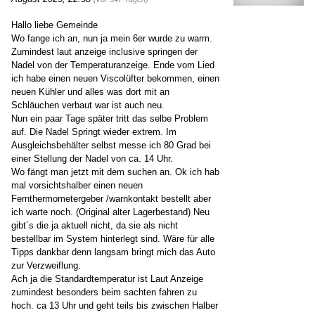
Hallo liebe Gemeinde
Wo fange ich an, nun ja mein 6er wurde zu warm.
Zumindest laut anzeige inclusive springen der
Nadel von der Temperaturanzeige. Ende vom Lied
ich habe einen neuen Viscolüfter bekommen, einen
neuen Kühler und alles was dort mit an
Schläuchen verbaut war ist auch neu.
Nun ein paar Tage später tritt das selbe Problem
auf. Die Nadel Springt wieder extrem. Im
Ausgleichsbehälter selbst messe ich 80 Grad bei
einer Stellung der Nadel von ca. 14 Uhr.
Wo fängt man jetzt mit dem suchen an. Ok ich hab
mal vorsichtshalber einen neuen
Fernthermometergeber /warnkontakt bestellt aber
ich warte noch. (Original alter Lagerbestand) Neu
gibt´s die ja aktuell nicht, da sie als nicht
bestellbar im System hinterlegt sind. Wäre für alle
Tipps dankbar denn langsam bringt mich das Auto
zur Verzweiflung.
Ach ja die Standardtemperatur ist Laut Anzeige
zumindest besonders beim sachten fahren zu
hoch. ca 13 Uhr und geht teils bis zwischen Halber