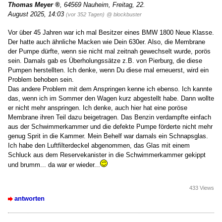
Thomas Meyer
,
64569 Nauheim
,
Freitag, 22.
August 2025, 14:03
(vor 352 Tagen)
@ blockbuster
Vor über 45 Jahren war ich mal Besitzer eines BMW 1800 Neue Klasse.
Der hatte auch ähnliche Macken wie Dein 630er. Also, die Membrane
der Pumpe dürfte, wenn sie nicht mal zeitnah gewechselt wurde, porös
sein. Damals gab es Überholungssätze z.B. von Pierburg, die diese
Pumpen herstellten. Ich denke, wenn Du diese mal erneuerst, wird ein
Problem behoben sein.
Das andere Problem mit dem Anspringen kenne ich ebenso. Ich kannte
das, wenn ich im Sommer den Wagen kurz abgestellt habe. Dann wollte
er nicht mehr anspringen. Ich denke, auch hier hat eine poröse
Membrane ihren Teil dazu beigetragen. Das Benzin verdampfte einfach
aus der Schwimmerkammer und die defekte Pumpe förderte nicht mehr
genug Sprit in die Kammer. Mein Behelf war damals ein Schnapsglas.
Ich habe den Luftfilterdeckel abgenommen, das Glas mit einem
Schluck aus dem Reservekanister in die Schwimmerkammer gekippt
und brumm... da war er wieder...
433 Views
antworten