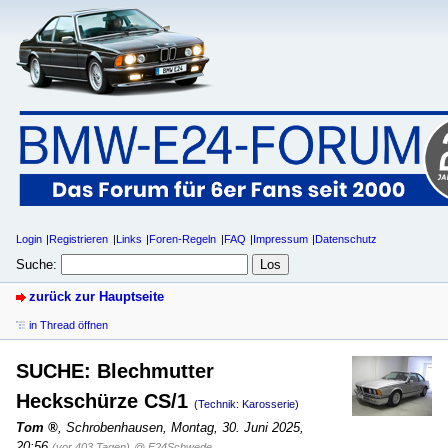
Login
Registrieren
Links
Foren-Regeln
FAQ
Impressum
Datenschutz
Suche:
zurück zur Hauptseite
in Thread öffnen
SUCHE: Blechmutter
Heckschürze CS/1
(Technik: Karosserie)
Tom
,
Schrobenhausen
,
Montag, 30. Juni 2025,
20:56
(vor 403 Tagen)
@ E24Schwede