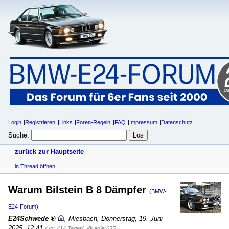
Login
Registrieren
Links
Foren-Regeln
FAQ
Impressum
Datenschutz
Suche:
zurück zur Hauptseite
in Thread öffnen
Warum Bilstein B 8 Dämpfer
(BMW-
E24-Forum)
E24Schwede
,
Miesbach
,
Donnerstag, 19. Juni
2025, 12:41
(vor 414 Tagen)
@ adler635