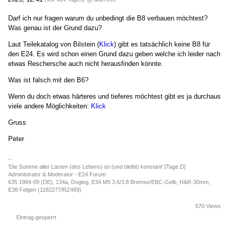
Darf ich nur fragen warum du unbedingt die B8 verbauen möchtest?
Was genau ist der Grund dazu?
Laut Teilekatalog von Bilstein (
Klick
) gibt es tatsächlich keine B8 für
den E24. Es wird schon einen Grund dazu geben welche ich leider nach
etwas Reschersche auch nicht herausfinden könnte.
Was ist falsch mit den B6?
Wenn du doch etwas härteres und tieferes möchtest gibt es ja durchaus
viele andere Möglichkeiten:
Klick
Gruss
Peter
--
'Die Summe aller Lasten (des Lebens) ist (und bleibt) konstant' [Tage.D]
Administrator & Moderator - E24 Forum
635 1984-09 (DE), 134a, Dogleg, E34 M5 3.6/3.8 Bremse/EBC-Gelb, H&R-30mm,
E38 Felgen (1182277/RZ469)
570 Views
Eintrag gesperrt