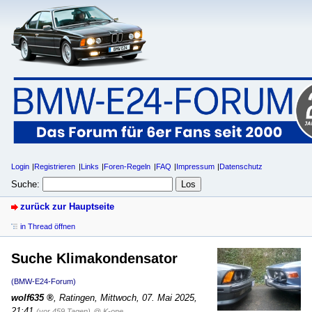
Login
Registrieren
Links
Foren-Regeln
FAQ
Impressum
Datenschutz
Suche:
zurück zur Hauptseite
in Thread öffnen
Suche Klimakondensator
(BMW-E24-Forum)
wolf635
,
Ratingen
,
Mittwoch, 07. Mai 2025,
21:41
(vor 459 Tagen)
@ K-one