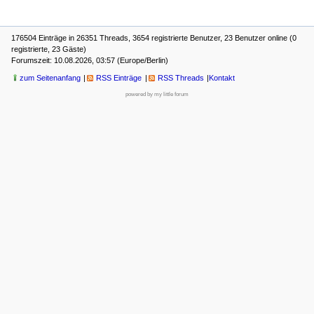
176504 Einträge in 26351 Threads, 3654 registrierte Benutzer, 23 Benutzer online (0
registrierte, 23 Gäste)
Forumszeit: 10.08.2026, 03:57 (Europe/Berlin)
zum Seitenanfang
RSS Einträge
RSS Threads
Kontakt
powered by my little forum