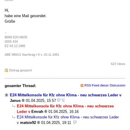
Hi,
habe eine Mail gesendet.
Grüße
--
BMW E24 M635
0005 434
EZ 04.12.1986
ABE 9892/1 Nachtrag I-II v. 20.11.1981
623 Views
Eintrag gesperrt
gesamter Thread:
RSS-Feed dieser Diskussion
E24 Mittelkonsole für Kfz ohne Klima - neu schwarzes Leder v
Janus
01.04.2025, 15:57
E24 Mittelkonsole für Kfz ohne Klima - neu schwarzes
Leder v
Emrah
01.04.2025, 16:16
E24 Mittelkonsole für Kfz ohne Klima - neu schwarzes Leder
v
matsie92
01.04.2025, 19:11