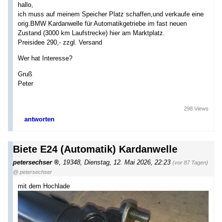
hallo,
ich muss auf meinem Speicher Platz schaffen,und verkaufe eine
orig.BMW Kardanwelle für Automatikgetriebe im fast neuen
Zustand (3000 km Laufstrecke) hier am Marktplatz.
Preisidee 290,- zzgl. Versand
Wer hat Interesse?
Gruß
Peter
298 Views
antworten
Biete E24 (Automatik) Kardanwelle
petersechser
,
19348
,
Dienstag, 12. Mai 2026, 22:23
(vor 87 Tagen)
@ petersechser
mit dem Hochlade