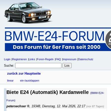
Login
Registrieren
Links
Foren-Regeln
FAQ
Impressum
Datenschutz
Suche:
zurück zur Hauptseite
linear
ein-/ausklappen
Biete E24 (Automatik) Kardanwelle
(BMW-E24-
Forum)
petersechser
,
19348
,
Dienstag, 12. Mai 2026, 22:17
(vor 87 Tagen)