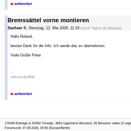
antworten
Bremssättel vorne montieren
Sechser
,
Dienstag, 12. Mai 2026, 11:19
(vor 87 Tagen)
@ Haisociety
Hallo Roland,
besten Dank für die Info. Ich werde das so übernehmen.
Viele Grüße Peter
--
628csi/a Bj.09/85
antworten
176490 Einträge in 26350 Threads, 3654 registrierte Benutzer, 56 Benutzer online (0 regis
Forumszeit: 07.08.2026, 04:56 (Europe/Berlin)