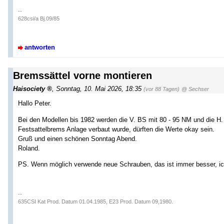
--
628csi/a Bj.09/85
antworten
Bremssättel vorne montieren
Haisociety
,
Sonntag, 10. Mai 2026, 18:35
(vor 88 Tagen)
@ Sechser
Hallo Peter.
Bei den Modellen bis 1982 werden die V. BS mit 80 - 95 NM und die H
Festsattelbrems Anlage verbaut wurde, dürften die Werte okay sein.
Gruß und einen schönen Sonntag Abend.
Roland.
PS. Wenn möglich verwende neue Schrauben, das ist immer besser, ic
--
635CSI Kat Prod. Datum 01.04.1985, E23 Prod. Datum 09,1980.