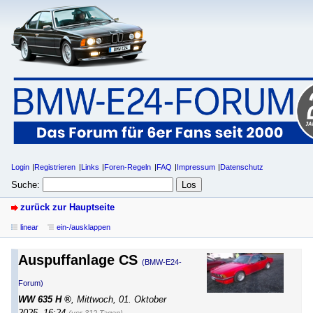
Login
Registrieren
Links
Foren-Regeln
FAQ
Impressum
Datenschutz
Suche:
zurück zur Hauptseite
linear
ein-/ausklappen
Auspuffanlage CS
(BMW-E24-
Forum)
WW 635 H
,
Mittwoch, 01. Oktober
2025, 16:24
(vor 312 Tagen)