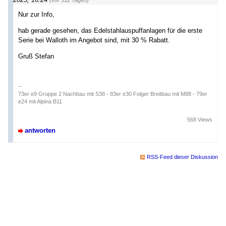
Nur zur Info,
hab gerade gesehen, das Edelstahlauspuffanlagen für die erste
Serie bei Walloth im Angebot sind, mit 30 % Rabatt.
Gruß Stefan
--
73er e9 Gruppe 2 Nachbau mit S38 - 83er e30 Folger Breitbau mit M88 - 79er
e24 mit Alpina B11
568 Views
antworten
RSS-Feed dieser Diskussion