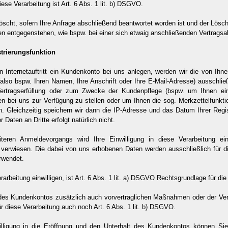
ese Verarbeitung ist Art. 6 Abs. 1 lit. b) DSGVO.
öscht, sofern Ihre Anfrage abschließend beantwortet worden ist und der Lösc
n entgegenstehen, wie bspw. bei einer sich etwaig anschließenden Vertragsa
trierungsfunktion
n Internetauftritt ein Kundenkonto bei uns anlegen, werden wir die von Ihne
lso bspw. Ihren Namen, Ihre Anschrift oder Ihre E-Mail-Adresse) ausschließl
Vertragserfüllung oder zum Zwecke der Kundenpflege (bspw. um Ihnen ein
en bei uns zur Verfügung zu stellen oder um Ihnen die sog. Merkzettelfunkt
. Gleichzeitig speichern wir dann die IP-Adresse und das Datum Ihrer Regis
 Daten an Dritte erfolgt natürlich nicht.
ren Anmeldevorgangs wird Ihre Einwilligung in diese Verarbeitung ei
 verwiesen. Die dabei von uns erhobenen Daten werden ausschließlich für di
rwendet.
rarbeitung einwilligen, ist Art. 6 Abs. 1 lit. a) DSGVO Rechtsgrundlage für die
des Kundenkontos zusätzlich auch vorvertraglichen Maßnahmen oder der Vertr
r diese Verarbeitung auch noch Art. 6 Abs. 1 lit. b) DSGVO.
willigung in die Eröffnung und den Unterhalt des Kundenkontos können S