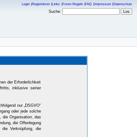
Login
Registrieren
Links
Foren-Regeln
FAQ
Impressum
Datenschutz
Suche:
n der Erforderlichkeit
itts, inklusive seiner
achfolgend nur „DSGVO“
Vorgang oder jede solche
die Organisation, das
ndung, die Offenlegung
r die Verknüpfung, die