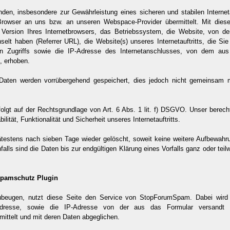
den, insbesondere zur Gewährleistung eines sicheren und stabilen Interneta
-Browser an uns bzw. an unseren Webspace-Provider übermittelt. Mit diese
Version Ihres Internetbrowsers, das Betriebssystem, die Website, von d
chselt haben (Referrer URL), die Website(s) unseres Internetauftritts, die 
gen Zugriffs sowie die IP-Adresse des Internetanschlusses, von dem au
t, erhoben.
Daten werden vorrübergehend gespeichert, dies jedoch nicht gemeinsam 
olgt auf der Rechtsgrundlage von Art. 6 Abs. 1 lit. f) DSGVO. Unser berechti
lität, Funktionalität und Sicherheit unseres Internetauftritts.
testens nach sieben Tage wieder gelöscht, soweit keine weitere Aufbewa
rnfalls sind die Daten bis zur endgültigen Klärung eines Vorfalls ganz oder te
Spamschutz Plugin
eugen, nutzt diese Seite den Service von StopForumSpam. Dabei wird b
adresse, sowie die IP-Adresse von der aus das Formular versandt 
ttelt und mit deren Daten abgeglichen.