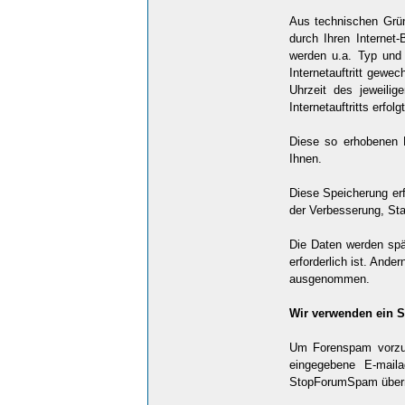
Aus technischen Grün
durch Ihren Internet
werden u.a. Typ und 
Internetauftritt gewe
Uhrzeit des jeweili
Internetauftritts erfolg
Diese so erhobenen 
Ihnen.
Diese Speicherung erf
der Verbesserung, Stabi
Die Daten werden spä
erforderlich ist. Ande
ausgenommen.
Wir verwenden ein 
Um Forenspam vorzub
eingegebene E-mail
StopForumSpam übermi