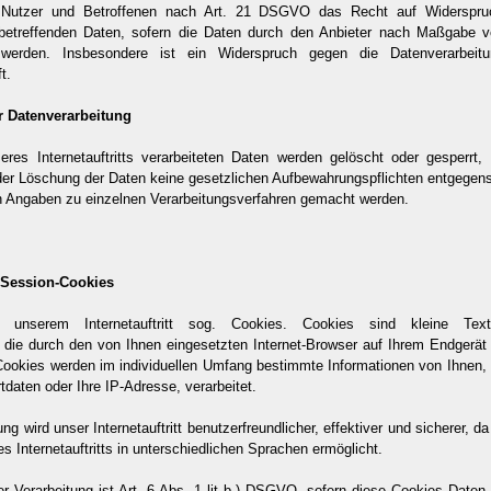
 Nutzer und Betroffenen nach Art. 21 DSGVO das Recht auf Widerspruc
 betreffenden Daten, sofern die Daten durch den Anbieter nach Maßgabe von
werden. Insbesondere ist ein Widerspruch gegen die Datenverarbei
t.
ur Datenverarbeitung
eres Internetauftritts verarbeiteten Daten werden gelöscht oder gesperrt
 der Löschung der Daten keine gesetzlichen Aufbewahrungspflichten entgegen
n Angaben zu einzelnen Verarbeitungsverfahren gemacht werden.
/Session-Cookies
unserem Internetauftritt sog. Cookies. Cookies sind kleine Text
 die durch den von Ihnen eingesetzten Internet-Browser auf Ihrem Endgerät 
ookies werden im individuellen Umfang bestimmte Informationen von Ihnen, w
daten oder Ihre IP-Adresse, verarbeitet.
ng wird unser Internetauftritt benutzerfreundlicher, effektiver und sicherer, d
 Internetauftritts in unterschiedlichen Sprachen ermöglicht.
r Verarbeitung ist Art. 6 Abs. 1 lit b.) DSGVO, sofern diese Cookies Daten