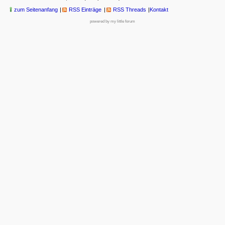
zum Seitenanfang
RSS Einträge
RSS Threads
Kontakt
powered by my little forum